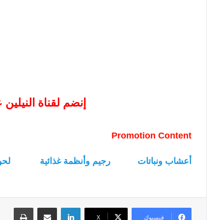
إنضم لقناة النيلين
Promotion Content
أعشاب ونباتات
رجيم وأنظمة غذائية
لحو
لينكدإن
مشاركة عبر البريد
طباعة
فيسبوك
‫X