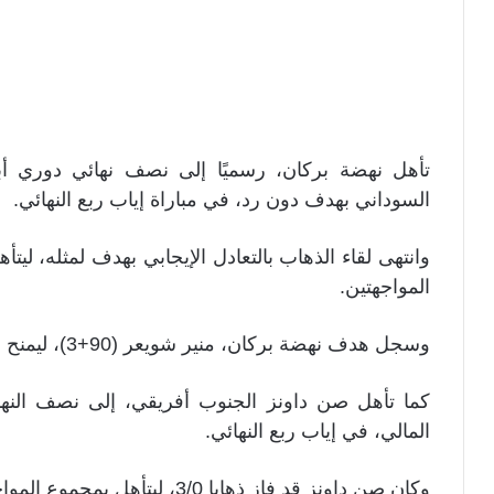
تأهل نهضة بركان، رسميًا إلى نصف نهائي دوري أب
السوداني بهدف دون رد، في مباراة إياب ربع النهائي.
المواجهتين.
وسجل هدف نهضة بركان، منير شويعر (90+3)، ليمنح فريقه بطاقة التأهل.
المالي، في إياب ربع النهائي.
وكان صن داونز قد فاز ذهابا 3/0، ليتأهل بمجموع المواجهتين 3/2.