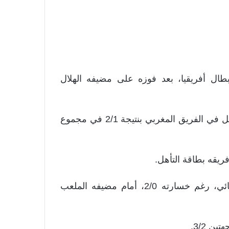
طال أفريقيا، بعد فوزه على مضيفه الهلال
وانتهى لقاء الذهاب بالتعادل الإيجابي بهدف لمثله، ليتأهل في الفريق المغربي بنتيجة 2/1 في مجموع
كما تأهل صن داونز الجنوب أفريقي، إلى نصف النهائي، رغم خسارته 2/0، أمام مضيفه الملعب