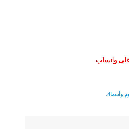
 على واتساب
م وأسماك