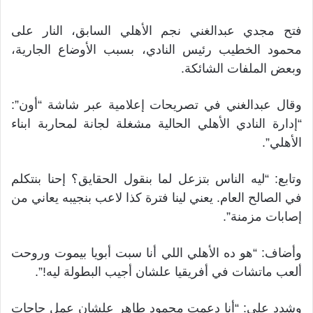
فتح مجدي عبدالغني نجم الأهلي السابق، النار على
محمود الخطيب رئيس النادي، بسبب الأوضاع الجارية،
وبعض الملفات الشائكة.
وقال عبدالغني في تصريحات إعلامية عبر شاشة “أون”:
“إدارة النادي الأهلي الحالية مشغلة لجانة لمحاربة ابناء
الأهلي”.
وتابع: “ليه الناس بتزعل لما بنقول الحقايق؟ إحنا بنتكلم
في الصالح العام. يعني لينا فترة كذا لاعب بنجيبه يعاني من
إصابات مزمنة”.
وأضاف: “هو ده الأهلي اللي أنا سبت أبويا بيموت وروحت
ألعب ماتشات في أفريقيا علشان أجيب البطولة ليه!”.
وشدد على: “أنا دعمت محمود طاهر علشان عمل حاجات