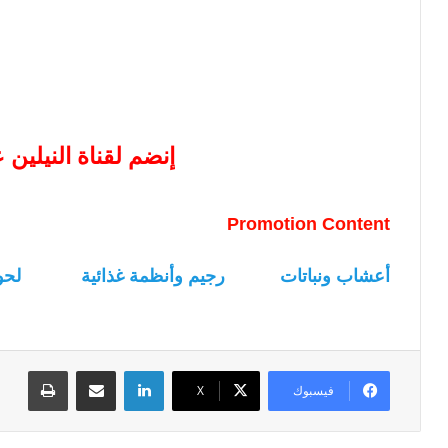
إنضم لقناة النيلين
Promotion Content
أعشاب ونباتات
رجيم وأنظمة غذائية
لحو
لينكدإن
مشاركة عبر البريد
طباعة
فيسبوك
‫X