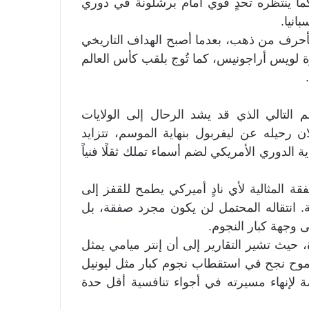
 سبق له التتويج بـالدوري الأوروبي عام 2018. كما ينتظره تحدٍ قوي أمام برشلونة في دوري
انيا.
أحرف من ذهب، بعدما أصبح الهداف التاريخي
اً، متجاوزاً الأسطورة لويس أراجونيس، كما تُوج بلقب كأس العالم
التالي الذي قد يشد الرحال إلى الولايات
 رحيله عن ليفربول بنهاية الموسم، تتزايد
الدوري الأمريكي لضم أسماء تملك ثقلًا فنياً
 المثالية لأي نادٍ أميركي يطمح للقفز إلى
ة. انتقاله المحتمل لن يكون مجرد صفقة، بل
وجهة كبار النجوم.
، حيث تشير التقارير إلى أن إنتر ميامي يمثل
وح نجح في استقطاب نجوم كبار مثل ليونيل
لإنهاء مسيرته في أجواء تنافسية أقل حدة