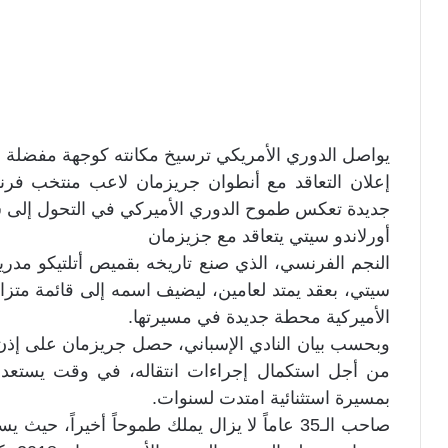
يواصل الدوري الأمريكي ترسيخ مكانته كوجهة مفضلة لن
إعلان التعاقد مع أنطوان جريزمان لاعب منتخب فرنس
جديدة تعكس طموح الدوري الأميركي في التحول إلى س
أورلاندو سيتي يتعاقد مع جزيزمان
النجم الفرنسي، الذي صنع تاريخه بقميص أتلتيكو مدري
سيتي، بعقد يمتد لعامين، ليضيف اسمه إلى قائمة متزاي
الأميركية محطة جديدة في مسيرتها.
وبحسب بيان النادي الإسباني، حصل جريزمان على إذن ل
من أجل استكمال إجراءات انتقاله، في وقت يستعد فيه
بمسيرة استثنائية امتدت لسنوات.
صاحب الـ35 عاماً لا يزال يملك طموحاً أخيراً، 