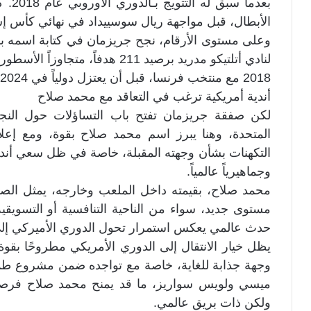
بعدما
الأبطال، قبل مواجهة ريال سوسييداد في نهائي كأس إسب
وعلى مستوى الأرقام، نجح جريزمان في كتابة اسمه ب
لنادي أتلتيكو مدريد برصيد 211 هدف
2018 مع منتخب فرنسا، قبل أن يعتزل دولياً في 2024.
أندية أمريكية ترغب في التعاقد مع محمد صلاح
لكن صفقة جريزمان تفتح باب التساؤلات حول النجم 
المتحدة، وهنا يبرز اسم محمد صلاح بقوة، ومع إعلان
التكهنات بشأن وجهته المقبلة، خاصة في ظل سعي أندية 
وجماهيرياً عالمياً.
محمد صلاح، بقيمته داخل الملعب وخارجه، يمثل الصفقة
مستوى جديد، سواء من الناحية التنافسية أو التسويقي
حدث عالمي يعكس استمرار تحول الدوري الأميركي إلى 
يظل خيار الانتقال إلى الدوري الأمريكي مطروحًا بقوة
وجهة جذابة للغاية، خاصة مع تواجده ضمن مشروع طم
ميسي ولويس سواريز، ما قد يمنح محمد صلاح فرصة 
ولكن ذات بريق عالمي.