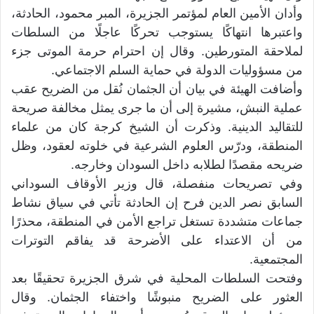
وأدان الأمين العام لمؤتمر الجزيرة، المبر محمود، الحادثة،
واعتبرها انتهاكًا يستوجب تحركًا عاجلًا من السلطات
لملاحقة المتورطين. وقال إن احترام حرمة الموتى جزء
من مسؤوليات الدولة في حماية السلم الاجتماعي.
وأضافت الهيئة في بيان أن الجثمان نُقل من الضريح عقب
عملية النبش، مشيرة إلى أن ما جرى يمثل مخالفة صريحة
للتقاليد الدينية. وذكرت أن الشيخ كرجة كان من علماء
المنطقة، ودرّس العلوم الشرعية في خلوته لعقود، وظل
ضريحه مقصدًا لطلابه داخل السودان وخارجه.
وفي تصريحات منفصلة، قال وزير الأوقاف السوداني
السابق نصر الدين فرح إن الحادثة تأتي في سياق نشاط
جماعات متشددة تستغل تراجع الأمن في المنطقة، محذرًا
من أن الاعتداء على الأضرحة قد يفاقم التوترات
المجتمعية.
وفتحت السلطات المحلية في شرق الجزيرة تحقيقًا بعد
العثور على الضريح منبوشًا واختفاء الجثمان. وقال