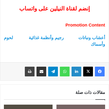
إنضم لقناة النيلين على واتساب
Promotion Content
أعشاب ونباتات
رجيم وأنظمة غذائية
لحوم
وأسماك
لينكدإن
واتساب
تيلقرام
مشاركة عبر البريد
طباعة
مقالات ذات صلة