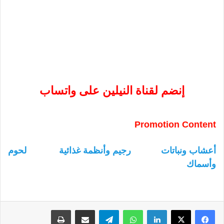
إنضم لقناة النيلين على واتساب
Promotion Content
أعشاب ونباتات
رجيم وأنظمة غذائية
لحوم
وأسماك
لينكدإن
واتساب
تيلقرام
مشاركة عبر البريد
طباعة