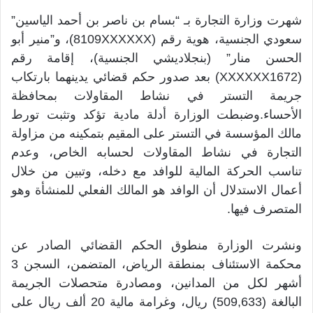
شهرت وزارة التجارة بـ “بسام بن ناصر بن أحمد الياسين”
سعودي الجنسية، هوية رقم (8109XXXXXX)، و”منير أبو
الحسن منار” (بنجلاديشي الجنسية)، إقامة رقم
(XXXXXX1672) بعد صدور حكم قضائي يدينهما بارتكاب
جريمة التستر في نشاط المقاولات بمحافظة
الأحساء.وضبطت الوزارة أدلة مادية تؤكد وتثبت تورط
مالك المؤسسة في التستر على المقيم بتمكينه من مزاولة
التجارة في نشاط المقاولات لحسابه الخاص، وعدم
تناسب الحركة المالية للوافد مع دخله، وتبين من خلال
أعمال الاستدلال أن الوافد هو المالك الفعلي للمنشأة وهو
المتصرف فيها.
ونشرت الوزارة منطوق الحكم القضائي الصادر عن
محكمة الاستئناف بمنطقة الرياض، المتضمن، السجن 3
أشهر لكل من المدانين، ومصادرة متحصلات الجريمة
البالغة (509,633) ريال، وغرامة مالية 20 ألف ريال على