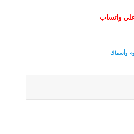
 على واتساب
م وأسماك