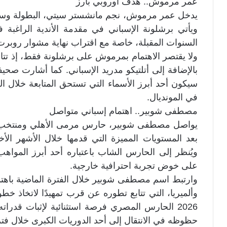
عمر مرموش.. هدف أوروبي بارز
يدخل عمر مرموش، نجم مانشستر سيتي، البطولة وسط ا
ويأتي برشلونة الإسباني في مقدمة الأندية الراغبة 
السنوات المقبلة، خاصة مع اقتراب نهاية مشوار روبرت 
ولا يقتصر الاهتمام بمرموش على برشلونة فقط، إذ تتابعه 
بالإضافة إلى أتلتيكو مدريد الإسباني. كما أشارت صحي
سيكون أحد أبرز الأسماء التي تستحق المتابعة خلال ال
في المونديال.
مصطفى شوبير.. اهتمام إسباني متواصل
يواصل مصطفى شوبير، حارس مرمى الأهلي ومنتخب مص
بعد المستويات المميزة التي قدمها خلال الأشهر الأخ
ويُنظر إلى الحارس الشاب باعتباره أحد أبرز الموا
على خوض تجربة احترافية خارجية.
وارتبط اسم مصطفى شوبير خلال الفترة الماضية باهتمام
وألميريا، التي تتابع تطوره عن قرب تمهيدًا لاتخاذ 
2026 الحارس المصري فرصة استثنائية لإثبات قدراته
حظوظه في الانتقال إلى أحد الدوريات الكبرى خلال فترة 