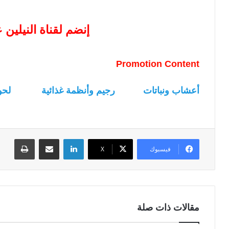
إنضم لقناة النيلين
Promotion Content
أعشاب ونباتات
رجيم وأنظمة غذائية
لحو
لينكدإن
مشاركة عبر البريد
طباعة
فيسبوك
‫X
مقالات ذات صلة