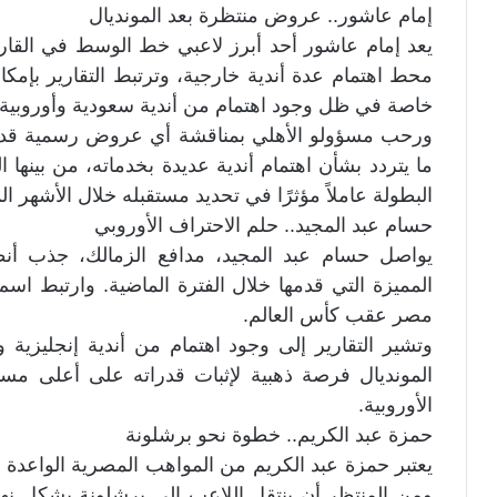
إمام عاشور.. عروض منتظرة بعد المونديال
يعد إمام عاشور أحد أبرز لاعبي خط الوسط في القارة ا
محط اهتمام عدة أندية خارجية، وترتبط التقارير بإمكا
خاصة في ظل وجود اهتمام من أندية سعودية وأوروبية 
ورحب مسؤولو الأهلي بمناقشة أي عروض رسمية قد ت
ما يتردد بشأن اهتمام أندية عديدة بخدماته، من بينها
البطولة عاملاً مؤثرًا في تحديد مستقبله خلال الأشهر الم
حسام عبد المجيد.. حلم الاحتراف الأوروبي
يواصل حسام عبد المجيد، مدافع الزمالك، جذب أنظار
المميزة التي قدمها خلال الفترة الماضية. وارتبط اس
مصر عقب كأس العالم.
وتشير التقارير إلى وجود اهتمام من أندية إنجليزية
المونديال فرصة ذهبية لإثبات قدراته على أعلى مست
الأوروبية.
حمزة عبد الكريم.. خطوة نحو برشلونة
يعتبر حمزة عبد الكريم من المواهب المصرية الواعدة ا
ومن المنتظر أن ينتقل اللاعب إلى برشلونة بشكل نه