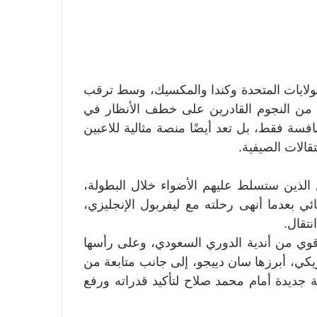
الخميس منافسات كأس العالم 2026 في الولايات المتحدة وكندا والمكسيك، وسط ترقب
من النجوم القادرين على خطف الأنظار في
فسة فقط، بل تعد أيضًا منصة مثالية للاعبين
قالات الصيفية.
الذين ستسلط عليهم الأضواء خلال البطولة،
 بعدما أنهى رحلته مع ليفربول الإنجليزي،
نتقال.
 قوي من أندية الدوري السعودي، وعلى رأسها
مريكي، أبرزها سان دييجو، إلى جانب متابعة من
جديدة أمام محمد صلاح لتأكيد قدراته ورفع