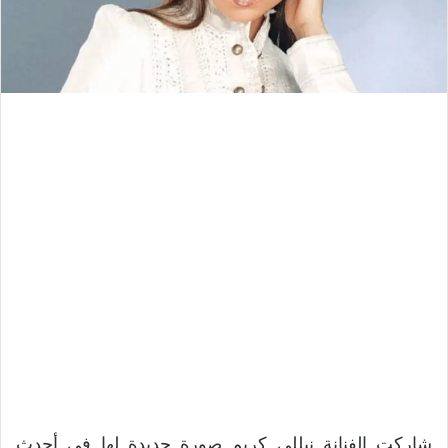
شاركت الفنانة نيللي كريم صورة جديدة لها في أحدث