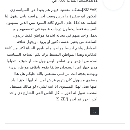
2013/12/11 الساعة 7:06 ص
و
[SIZE=5]مشكلة مثقفينا فيهم هم بعيدا عن السياسة زي
ل
الدكتور ابو ضفيرة دا درس وتعب اخر دراسته ياتي ليقول لنا
القيامة بعد 112 عام . اليوم كافة السودانيين الذين يمتهنون
السياسة فقط يحملون درجات علمية في تخصصهم ولم
يعمل واحد منهم في مجاله لخدمة مواطن فقط يريدون
السلطة من يعتبر نفسه دكتور او بروف ويجهل ثقافة
المواطن واهم ابسط مواطن ملم بامور الحياة اكثر من كافة
الدكاترة وهذا المواطن البسيط ترك لكم الساحة السياسية
لمدة من الزمن ولن تفلحوا ليس جهل منه او خوف . تخيلوا
مدير جهاز امن السودان سابقا يقوم بايقاف مواطن بريء
ويهدده بحجة انت مراقبني متتبعني بالله عليكم هل هذا
مستوى مسؤول كان يتربع عرش امن بلد ليها الحق البلد
امنها يصل لهذا المستوى انا انبه لشيء لو هنالك مستقل
لمنصبه نقول له احزر ما كل الناس الفي الشارع دي واحد
اكرر احزر ثم احزر [/SIZE]
رد