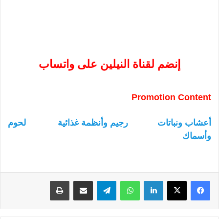
إنضم لقناة النيلين على واتساب
Promotion Content
أعشاب ونباتات
رجيم وأنظمة غذائية
لحوم
وأسماك
لينكدإن
واتساب
تيلقرام
مشاركة عبر البريد
طباعة