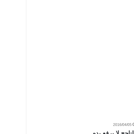
2016/04/05
لناجح لا يرفع يده