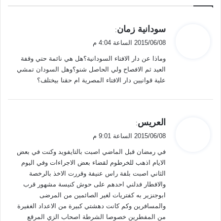
ي
سودانية زمان
:
ق
2015/06/08 الساعة 4:04 م
و
وماذا عن دار الافتاء السودانية؟هل هي نائمة حتي وقفة
ل
العيد ثم الافصاح ولي الحاصل شنو؟وهل السودان تمشي
علية قوانيين دار الافتاء المصرية ام حقنا بيختلف؟
ي
العريس
:
ق
2015/06/08 الساعة 9:01 م
و
في رمضان قبل الماضي اصبت بالتايفويد وكنت في بعض
ل
الايام اذهب للخرطوم لقضاء بعض الاجراءات وفي اليوم
الثاني اصبت بلفة راس عنيفة وقررت الاخذ بالرخصة
والافطار فدلني احدهم على حوش كنيسة مشهور قرب
ابوجنزير به كفتريات لغير الصائمين من المرضى
والمسافرين وكم كانت دهشتي كبيرة من الاعداد الغفيرة
من المفطرين خصوصا الشرطة اصحاب الزي المرقع