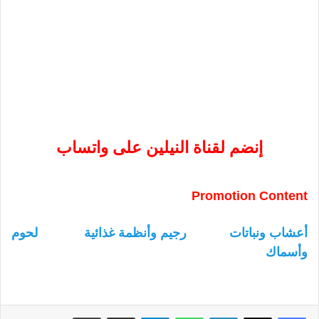
إنضم لقناة النيلين على واتساب
Promotion Content
أعشاب ونباتات
رجيم وأنظمة غذائية
لحوم
وأسماك
لينكدإن
واتساب
تيلقرام
مشاركة عبر البريد
طباعة