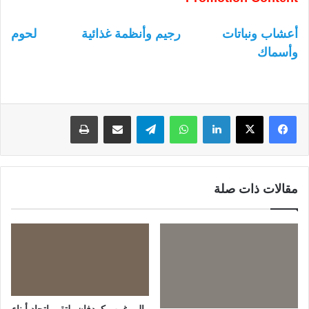
أعشاب ونباتات
رجيم وأنظمة غذائية
لحوم
وأسماك
لينكدإن
واتساب
تيلقرام
مشاركة عبر البريد
طباعة
مقالات ذات صلة
والي غرب كردفان يلتقي اتحاد أبناء