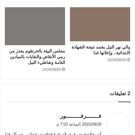
والي نهر النيل يعتمد نتيجة الشهادة
مجلس البيئة بالخرطوم يحذر من
الابتدائية.. وإعلانها غدا
رمي الأنقاض والنفايات بالميادين
2026/08/05
العامة وشاطيء النيل
2026/08/05
‫2 تعليقات
ي
فــــــــرفــــــــــور
:
ق
2015/09/29 الساعة 7:03 م
و
أين حكومة بني غــفــلان فرع قبيلة بني خيبان .. من كل هذا