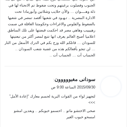
ل
الجنوب وفصلوت برغبتهم وتحت ضغوط تم الانحناء لها في
ذلة وهــــوان … والآن حلايب وشلاتين وأبورمادا تحت
الادارة المصرية .. تـهـود في شعبها أقصد تمصر في شعبها
بالضغوط والفلوس والاغراءات وحكومتنا الغافلة في صمت
رهييييب وهاهي مصر قد احكمت قبضتها على تلك المناطق
اعلاميا أصبح العالم يعرف انها تتبع لمصر أكثر من تبعتيتها
للسودان … قاتلكم الله وزج بكم في الدرك الأسفل من النار
… لن تنجو بأفعالكم هذه من غضبة شعب السودان ..
الحساب آت … الحساب آت ..
ي
سودانى مغبووووون
:
ق
2015/09/30 الساعة 9:00 ص
و
لتجهيز لواء من القوات البرية لحسم معارك “إعادة الأمل”
ل
>>>
صحى الاختشو ماتو .. احسمو خبوبكم .. وبعدين امشو
امسحو خبوب الغير