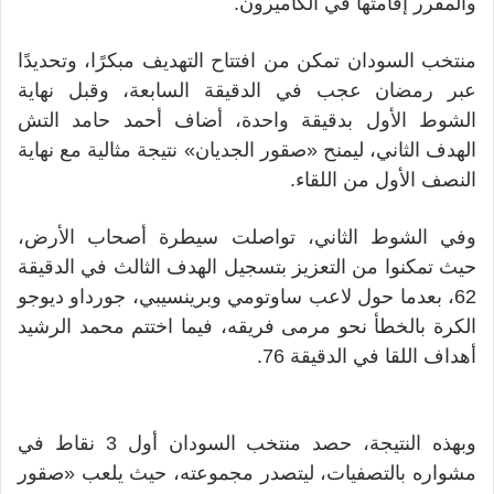
والمقرر إقامتها في الكاميرون.
منتخب السودان تمكن من افتتاح التهديف مبكرًا، وتحديدًا
عبر رمضان عجب في الدقيقة السابعة، وقبل نهاية
الشوط الأول بدقيقة واحدة، أضاف أحمد حامد التش
الهدف الثاني، ليمنح «صقور الجديان» نتيجة مثالية مع نهاية
النصف الأول من اللقاء.
وفي الشوط الثاني، تواصلت سيطرة أصحاب الأرض،
حيث تمكنوا من التعزيز بتسجيل الهدف الثالث في الدقيقة
62، بعدما حول لاعب ساوتومي وبرينسيبي، جورداو ديوجو
الكرة بالخطأ نحو مرمى فريقه، فيما اختتم محمد الرشيد
أهداف اللقا في الدقيقة 76.
وبهذه النتيجة، حصد منتخب السودان أول 3 نقاط في
مشواره بالتصفيات، ليتصدر مجموعته، حيث يلعب «صقور