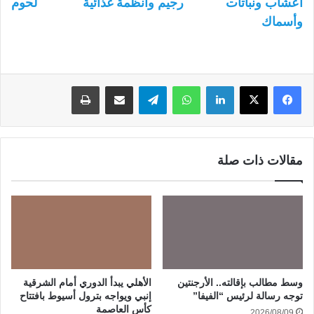
أعشاب ونباتات
رجيم وأنظمة غذائية
لحوم
وأسماك
لينكدإن
واتساب
تيلقرام
مشاركة عبر البريد
طباعة
مقالات ذات صلة
وسط مطالب بإقالته.. الأرجنتين
الأهلي يبدأ الدوري أمام الشرقية
توجه رسالة لرئيس “الفيفا”
إنبي ويواجه بترول أسيوط بافتتاح
كأس العاصمة
2026/08/09