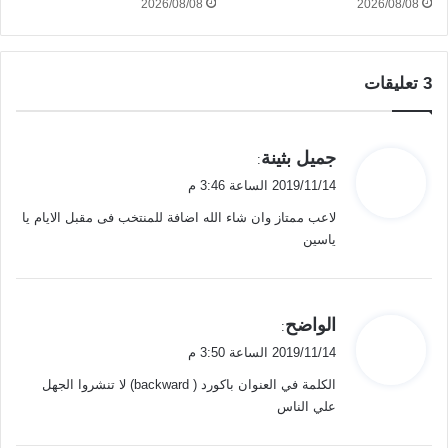
2026/08/08
2026/08/08
‫3 تعليقات
ي
جميل بثينة
:
ق
2019/11/14 الساعة 3:46 م
و
لاعب ممتاز وان شاء الله اضافة للمنتخب فى مقبل الايام يا
ل
ياسين
ي
الواضح
:
ق
2019/11/14 الساعة 3:50 م
و
الكلمة في العنوان باكورد ( backward) لا تنشروا الجهل
ل
علي الناس