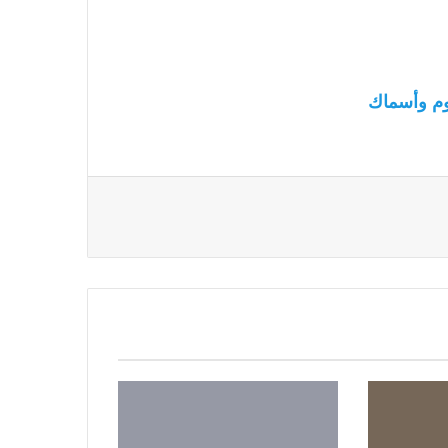
م وأسماك