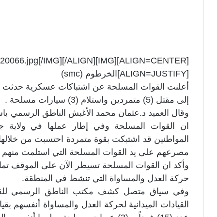
imagx/12620066.jpg[/IMG][/ALIGN]
[ALIGN=JUSTIFY]الخرطوم (smc)
أعلنت القوات المسلحة عن اشتباكات عسكرية حدثت ال
إلى مقتل (5) متمردين واستلام (3) سيارات مسلحة .
ان القوات المسلحة وفي إطار عملها في ولاية ج
مصرعهم على يد القوات المسلحة التي استلمت منهم عدد (3) سيارات 
وأكد ان القوات المسلحة تسيطر الآن على الموقف تمام
حركة العدل والمساواة التي تنشط في المنطقة.
القيادات الميدانية لحركة العدل والمساواة أنفسهم بقي