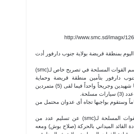
[ALIGN=CENTER][IMG]http://www.smc.sd/
يوم بمنطقة قريضة بولاية جنوب دارفور أدت
وقال العميد د.عثمان محمد الأغبش الناطق الرسمي باسم القوات المسلحة في تصريح خاص لـ(smc)
نوب دارفور بتأمين منطقة قريضة وحماية
المواطنين قد اشتبكت بقوة متمردة احتسبت من خلالها شهيدين وجريحاً واحداً فيما لقى (5) متمردين
مسلحة.
اً وستقوم بواجبها تجاه أى عدوان محتمل من
وفي سياق متصل كشف مكتب الناطق الرسمي للقوات المسلحة لـ(smc) عن تسليم عدد من
ادة القائد الميداني بالحركة (صلاح بوش) ومعه