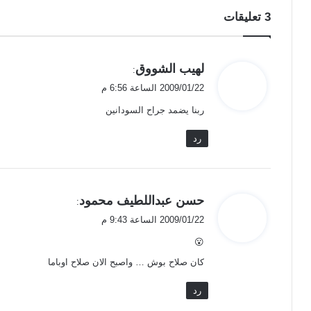
‫3 تعليقات
ي
لهيب الشووق
:
ق
2009/01/22 الساعة 6:56 م
و
ربنا يضمد جراح السودانين
ل
رد
ي
حسن عبداللطيف محمود
:
ق
2009/01/22 الساعة 9:43 م
و
😮
ل
كان صلاح بوش … واصبح الان صلاح اوباما
رد