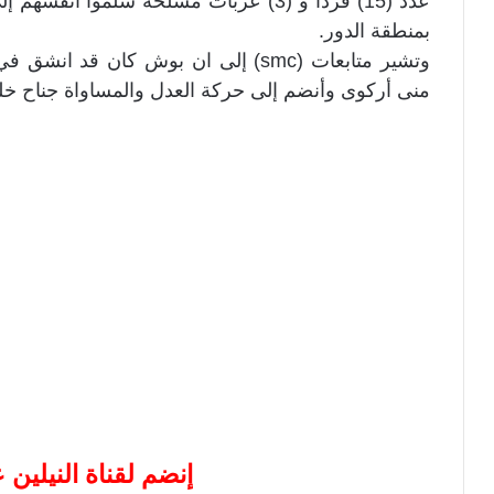
عدد (15) فرداً و (3) عربات مسلحة سلموا 
بمنطقة الدور.
وتشير متابعات (smc) إلى ان بوش كان
منى أركوى وأنضم إلى حركة العدل والمساواة جناح خليل إبرا
إنضم لقناة النيلين