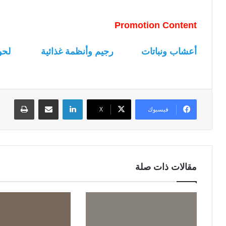
Promotion Content
أعشاب ونباتات
رجيم وأنظمة غذائية
لحو
لينكدإن
مشاركة عبر البريد
طباعة
فيسبوك
‫X
مقالات ذات صلة