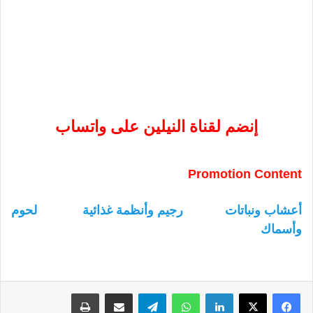
إنضم لقناة النيلين على واتساب
Promotion Content
أعشاب ونباتات
رجيم وأنظمة غذائية
لحوم
وأسماك
لينكدإن
واتساب
تيلقرام
مشاركة عبر البريد
طباعة