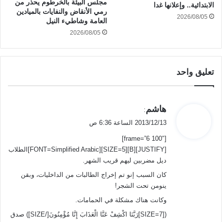
مجلس البيئة بالخرطوم يحذر من
الابتدائية.. وإعلانها غدا
رمي الأنقاض والنفايات بالميادين
2026/08/05
العامة وشاطيء النيل
2026/08/05
تعليق واحد
ي
هاشم
:
ق
2013/12/13 الساعة 6:36 ص
و
[frame=”6 100″]
ل
[JUSTIFY][B][SIZE=5][FONT=Simplified Arabic]الطلاب
ديل مضربين ليهم قريب الشهر.
كان السبب إنو تم إخراج الطالبات من الداخليات، وبقن
ينومن تحت الشجر!
وكانت هناك مشكلة في الحمامات.
([SIZE=7]رَبَّنَا اكْشِفْ عَنَّا الْعَذَابَ إِنَّا مُؤْمِنُونَ[/SIZE]) صدق